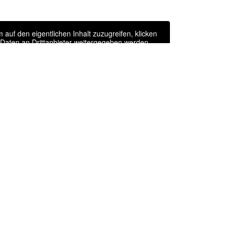
m auf den eigentlichen Inhalt zuzugreifen, klicken
i Daten an Drittanbieter weitergegeben werden.
rren
tionen