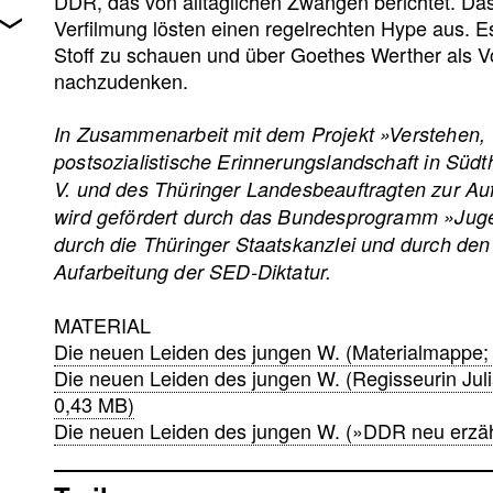
DDR, das von alltäglichen Zwängen berichtet. D
Verfilmung lösten einen regelrechten Hype aus. Es
Stoff zu schauen und über Goethes Werther als V
nachzudenken.
In Zusammenarbeit mit dem Projekt »Verstehen, 
postsozialistische Erinnerungslandschaft in Sü
V. und des Thüringer Landesbeauftragten zur Auf
wird gefördert durch das Bundesprogramm »Jugen
durch die Thüringer Staatskanzlei und durch de
Aufarbeitung der SED-Diktatur.
MATERIAL
Die neuen Leiden des jungen W. (Materialmappe;
Die neuen Leiden des jungen W. (Regisseurin Ju
0,43 MB)
Die neuen Leiden des jungen W. (»DDR neu erzäh