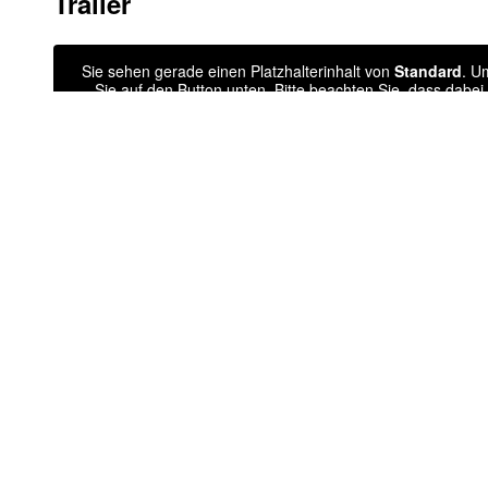
Trailer
Sie sehen gerade einen Platzhalterinhalt von
Standard
. U
Sie auf den Button unten. Bitte beachten Sie, dass dabe
Inhalt entspe
Weitere Informa