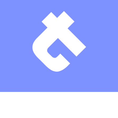
Theaterkasse: (03672) 4501000
/
Karten
/
Kontakt
/
Impressum
/
Datenschutz
/