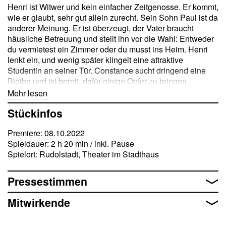
Henri ist Witwer und kein einfacher Zeitgenosse. Er kommt,
wie er glaubt, sehr gut allein zurecht. Sein Sohn Paul ist da
anderer Meinung. Er ist überzeugt, der Vater braucht
häusliche Betreuung und stellt ihn vor die Wahl: Entweder
du vermietest ein Zimmer oder du musst ins Heim. Henri
lenkt ein, und wenig später klingelt eine attraktive
Studentin an seiner Tür. Constance sucht dringend eine
Bleibe und ist bereit, dafür einige Opfer zu bringen.
Zunächst lässt der alte Griesgram nichts unversucht, die
Mehr lesen
Untermieterin zu vergraulen, bis ihm die Idee kommt, wie
Stückinfos
er seinem Sohn noch besser eins auswischen kann.
Constance bekommt das Zimmer nur unter der Bedingung,
Premiere: 08.10.2022
dass sie dem Sohn den Kopf verdreht. Denn Paul hat
Spieldauer: 2 h 20 min / inkl. Pause
absolut die falsche Frau geheiratet! – Das weiß der Vater
Spielort: Rudolstadt, Theater im Stadthaus
schon lange. Erreicht Constance das amouröse Ziel, darf
sie fünf Monate kostenfrei wohnen. Ein lohnenswerter Deal
für die mittellose Studentin, die schon bald die
Pressestimmen
eingefahrenen Familienverhältnisse zum Tanzen bringt.
Sie spielt Klavier wie Henris verstorbene Frau, kann ihm
Mitwirkende
besser Paroli bieten als sein Sohn und treibt diesen in
kürzester Zeit in eine emotionale Zwickmühle. Nur hat die