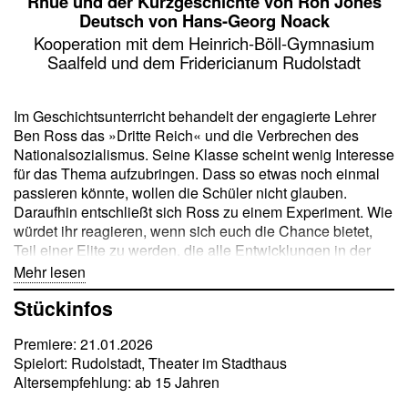
Rhue und der Kurzgeschichte von Ron Jones
Deutsch von Hans-Georg Noack
Kooperation mit dem Heinrich-Böll-Gymnasium
Saalfeld und dem Fridericianum Rudolstadt
Im Geschichtsunterricht behandelt der engagierte Lehrer
Ben Ross das »Dritte Reich« und die Verbrechen des
Nationalsozialismus. Seine Klasse scheint wenig Interesse
für das Thema aufzubringen. Dass so etwas noch einmal
passieren könnte, wollen die Schüler nicht glauben.
Daraufhin entschließt sich Ross zu einem Experiment. Wie
würdet ihr reagieren, wenn sich euch die Chance bietet,
Teil einer Elite zu werden, die alle Entwicklungen in der
Schule bestimmt? Es beginnt scheinbar harmlos:
Mehr lesen
veränderte Umgangsformen, gemeinsame Rituale,
Stückinfos
paramilitärische Haltung … Mit kleinen Schritten gelingt es
Ross, die Gruppendynamik zu verändern. Bald dominieren
Premiere: 21.01.2026
Disziplin und Unterwerfungsbereitschaft das Schul-Klima.
Spielort: Rudolstadt, Theater im Stadthaus
Wer sich den neuen Herrschaftsprinzipien widersetzt, wird
Altersempfehlung: ab 15 Jahren
ausgegrenzt. Einschüchterung und Angst machen sich
breit. Kann Ross die in Gang gesetzte neue Bewegung mit