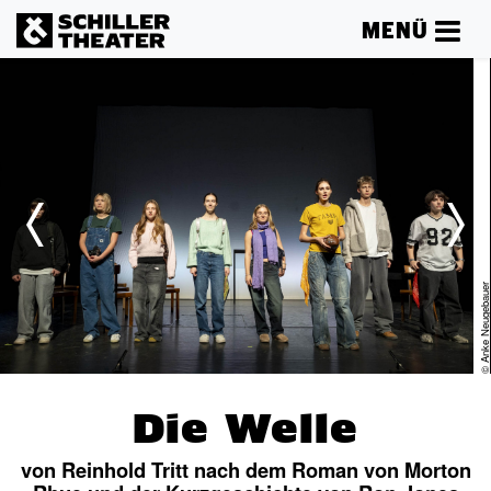
MENÜ
er
© Anke Neugebau
Die Welle
von Reinhold Tritt nach dem Roman von Morton