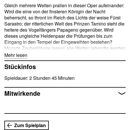
Gleich mehrere Welten prallen in dieser Oper aufeinander:
Wird die eine von der finsteren Königin der Nacht
beherrscht, so thront im Reich des Lichts der weise Fürst
Sarastro; der ritterlichen Welt des Prinzen Tamino steht die
heitere des Vogelfängers Papageno gegenüber. Wird
dieses ungleiche Heldenpaar die Prüfungen bis zum
Eingang in den Tempel der Eingeweihten bestehen?
Mozarts Zauberklänge lassen alle Welten lebendig werden
und gerade das Schicksal der Menschen »im
Mehr lesen
Zwischenraum«, wie jenes der Prinzessin Pamina, bewegt
Stückinfos
jeden Zuhörer. Die stilistische Bandbreite in der Oper reicht
dabei vom geheimnisvollen Kirchenchoral über funkelnde
Spieldauer: 2 Stunden 45 Minuten
Koloraturarien bis zum einfachen Vogelfänger-Lied.
Mitwirkende
Zum Spielplan