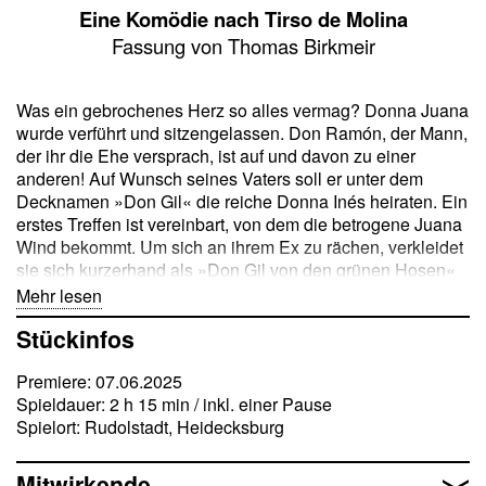
Eine Komödie nach Tirso de Molina
Fassung von Thomas Birkmeir
Was ein gebrochenes Herz so alles vermag? Donna Juana
wurde verführt und sitzengelassen. Don Ramón, der Mann,
der ihr die Ehe versprach, ist auf und davon zu einer
anderen! Auf Wunsch seines Vaters soll er unter dem
Decknamen »Don Gil« die reiche Donna Inés heiraten. Ein
erstes Treffen ist vereinbart, von dem die betrogene Juana
Wind bekommt. Um sich an ihrem Ex zu rächen, verkleidet
sie sich kurzerhand als »Don Gil von den grünen Hosen«
und macht der Nebenbuhlerin die Aufwartung. Der eilige
Mehr lesen
Plan glückt so gut, dass die frisch verliebte Inés von ihrem
Stückinfos
»echten« Verehrer, der werbend erscheint, nichts mehr
wissen will. Die Zurückweisung reicht Donna Juana nicht,
Premiere: 07.06.2025
sie schlüpft in weitere Rollen und setzt ihrem gut geführten
Spieldauer: 2 h 15 min / inkl. einer Pause
Verwirrspiel so die Krone auf. Doch, was sie nicht ahnt:
Spielort: Rudolstadt, Heidecksburg
Ihre Anziehung auf das weibliche Geschlecht hat
unerwartete Folgen. Ein wildes Tohuwabohu nimmt seinen
Lauf …
Mitwirkende