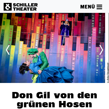
MENÜ
er
© Anke Neugebaue
Don Gil von den
grünen Hosen