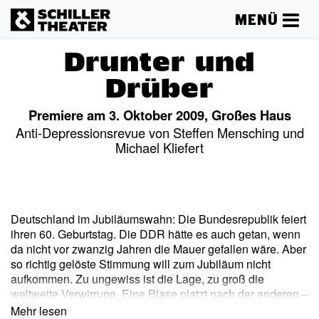
MENÜ
Drunter und
Drüber
Premiere am 3. Oktober 2009, Großes Haus
Anti-Depressionsrevue von Steffen Mensching und
Michael Kliefert
Deutschland im Jubiläumswahn: Die Bundesrepublik feiert
ihren 60. Geburtstag. Die DDR hätte es auch getan, wenn
da nicht vor zwanzig Jahren die Mauer gefallen wäre. Aber
so richtig gelöste Stimmung will zum Jubiläum nicht
aufkommen. Zu ungewiss ist die Lage, zu groß die
weltweite Verwirrung. Eine Blase platzt nach der anderen –
über der deutschen Einheitsrepublik kreist der Pleitegeier.
Mehr lesen