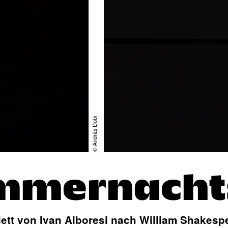
© András Dobi
ommernacht
lett von Ivan Alboresi nach William Shakesp