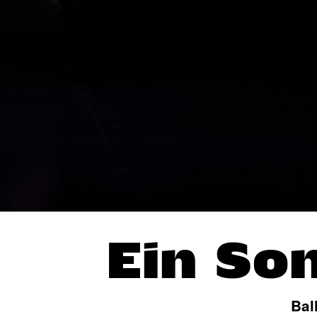
Ein S
Bal