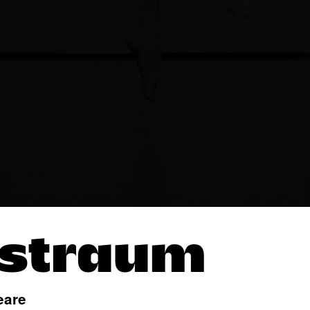
straum
eare