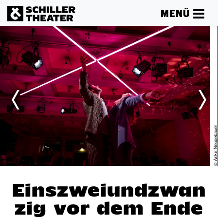
MENÜ
er
© Anke Neugebaue
Einszweiundzwan
zig vor dem Ende