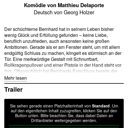
Komödie von Matthieu Delaporte
Deutsch von Georg Holzer
Der schüchterne Bernhard hat in seinem Leben bisher
wenig Glück und Erfüllung gefunden – keine Liebe,
beruflich unzufrieden, auch ansonsten keine großen
Ambitionen. Gerade als er am Fenster steht, um mit allem
endgültig Schluss zu machen, klingelt es stürmisch an der
Tür. Eine merkwürdige Gestalt mit Schnurrbart,
Rollkragenpullover und einer Pistole in der Hand steht vor
ihm. Offensichtlich hat Bernhards Entschluss bereits die
übernatürliche Instanz zur »Abwicklung des
Mehr lesen
Lebensendes«, den Tod persönlich, mobilisiert. Dieser hat
Trailer
sich allerdings im Stockwerk geirrt, und auch sonst scheint
der Mann alles andere als ein Profi zu sein: Es ist sein
erster Arbeitstag. Zwischen den beiden Widersachern
Sie sehen gerade einen Platzhalterinhalt von
Standard
. Um
entspinnt sich ein aberwitziger Dialog über Daseinsgründe
auf den eigentlichen Inhalt zuzugreifen, klicken Sie auf den
und Motive und die immerwährende Anwesenheit des
Button unten. Bitte beachten Sie, dass dabei Daten an
großen Unbekannten mitten im Leben.
Drittanbieter weitergegeben werden.