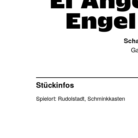
El Ánge
Engel
Scha
Ga
Stückinfos
Spielort: Rudolstadt, Schminkkasten