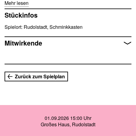
»will sich neu entdecken«. Oder Marmelade einkochen.
Mehr lesen
Klingt scheußlich? ist es auch. Aber eben auch sehr, sehr
Stückinfos
lustig…Ein kleiner Trost: Alterspubertiere sind die größte
Bevölkerungsgruppe in Europa. Du bist nicht allein.
Spielort: Rudolstadt, Schminkkasten
Mitwirkende
Zurück zum Spielplan
01.09.2026 15:00 Uhr
Großes Haus, Rudolstadt