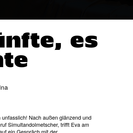
ünfte, es
nte
ina
ch unfasslich! Nach außen glänzend und
uf Simultandolmetscher, trifft Eva am
auf ein Gespräch mit der