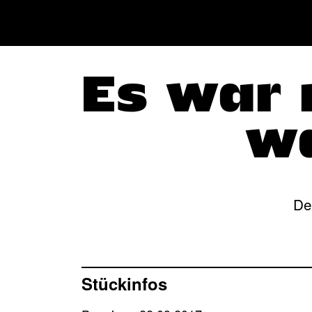
Es war n
wa
De
Stückinfos