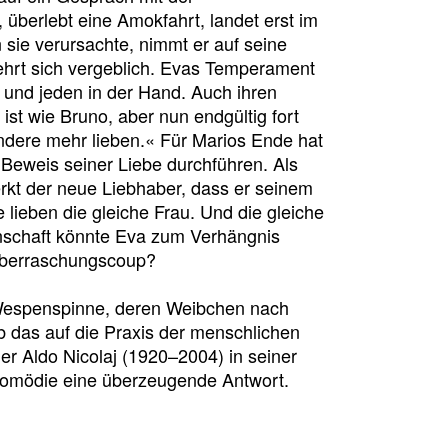
 überlebt eine Amokfahrt, landet erst im
 sie verursachte, nimmt er auf seine
ehrt sich vergeblich. Evas Temperament
s und jeden in der Hand. Auch ihren
ist wie Bruno, aber nun endgültig fort
 andere mehr lieben.« Für Marios Ende hat
s Beweis seiner Liebe durchführen. Als
kt der neue Liebhaber, dass er seinem
 lieben die gleiche Frau. Und die gleiche
nschaft könnte Eva zum Verhängnis
 Überraschungscoup?
r Wespenspinne, deren Weibchen nach
 das auf die Praxis der menschlichen
ener Aldo Nicolaj (1920–2004) in seiner
ikomödie eine überzeugende Antwort.