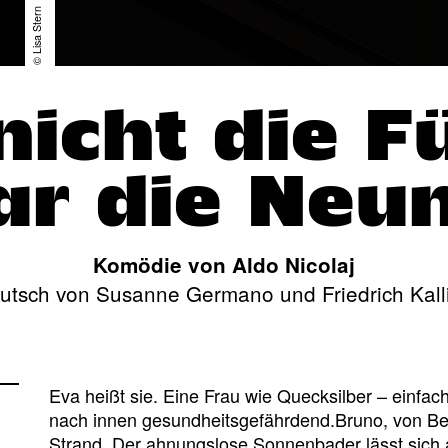
© Lisa Stern
icht die F
r die Neu
Komödie von Aldo Nicolaj
utsch von Susanne Germano und Friedrich Kall
Eva heißt sie. Eine Frau wie Quecksilber – einfa
nach innen gesundheitsgefährdend.Bruno, von Ber
Strand. Der ahnungslose Sonnenbader lässt sich 