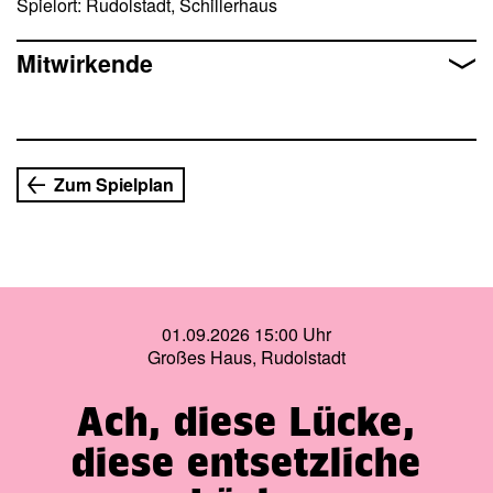
Spielort: Rudolstadt, Schillerhaus
Anlass diesmal eigene Decken mit.
Eintritt:
10,00€
Mitwirkende
Um Vorabreservierungen unter der Telefonnummer 03672
486470 oder per Mail (info@schillerhaus-rudolstadt.de)
wird aufgrund der begrenzten Platzzahl dringend gebeten.
Zum Spielplan
01.09.2026 15:00 Uhr
Großes Haus, Rudolstadt
Ach, diese Lücke,
diese entsetzliche