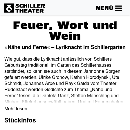
MENÜ
Feuer, Wort und
Wein
»Nähe und Ferne« – Lyriknacht im Schillergarten
Wie gut, dass die Lyriknacht anlässlich von Schillers
Geburtstag traditionell im Garten des Schillerhauses
stattfindet, so kann sie auch in diesem Jahr ohne Sorgen
gefeiert werden. Ulrike Gronow, Kathrin Horodynski, Ute
Schmidt, Johannes Arpe und Rayk Gaida vom Theater
Rudolstadt werden Gedichte zum Thema ,,Nähe und
Ferne“ lesen, die Daniela Danz, Steffen Mensching und
Michael Kliefert ausgewählt haben. Und mit Feuerschalen,
Wein, guten Gedichten und herzerwärmender Musik des
Mehr lesen
Akkordeonisten Uwe Steger lässt sich der Kälte gut
Stückinfos
trotzen. Das Restaurant ,,Schiller!“ sorgt zudem für die
Wärme von innen. Bitte bringen Sie aus gegebenem