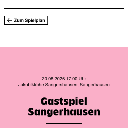
Auch Steven Spielberg inspirierte das Schicksal Nasseris.
Sein erfolgreicher Film »Terminal« machte die
außergewöhnliche Geschichte weltbekannt.
Zum Spielplan
30.08.2026 17:00 Uhr
Jakobikirche Sangershausen, Sangerhausen
Gastspiel
Sangerhausen