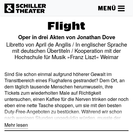
MENÜ
Flight
Oper in drei Akten von Jonathan Dove
Libretto von April de Angilis / In englischer Sprache
mit deutschen Übertiteln / Kooperation mit der
Hochschule für Musik »Franz Liszt« Weimar
Sind Sie schon einmal aufgrund höherer Gewalt im
Transitbereich eines Flughafens gestrandet? Dem Ort, an
dem täglich tausende Menschen herumwuseln, ihre
Tickets zum wiederholten Male auf Richtigkeit
untersuchen, einen Kaffee für die Nerven trinken oder noch
eben eine nette Tasche shoppen, um sie mit den besten
Duty-Free-Angeboten zu bestücken. Während wir schon
nach wenigen Stunden ungeduldig würden, musste der
iranische Flüchtling Mehran Karimi Nasseri geschlagene
Mehr lesen
18 Jahre in dieser Situation am Pariser Flughafen