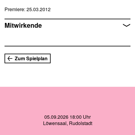
Nach der fantasievollen »Peter und der Wolf«-
Premiere: 25.03.2012
Inszenierung freuen wir uns, die Produktion mit der
namhaften Berliner Puppenspielerin Susanne Olbrich in
Rudolstadt wieder präsentieren zu können.
Mitwirkende
Zum Spielplan
05.09.2026 18:00 Uhr
Löwensaal, Rudolstadt