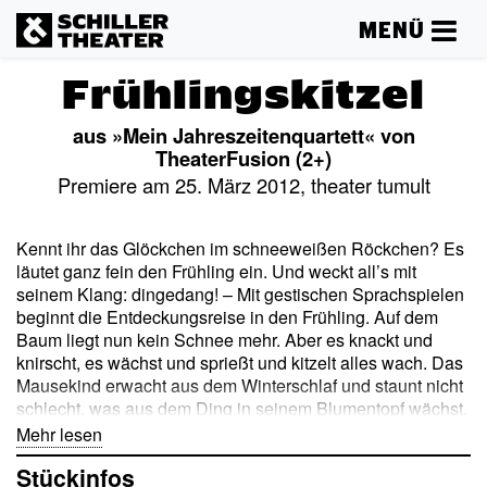
MENÜ
Frühlingskitzel
aus »Mein Jahreszeitenquartett« von
TheaterFusion (2+)
Premiere am 25. März 2012, theater tumult
Kennt ihr das Glöckchen im schneeweißen Röckchen? Es
läutet ganz fein den Frühling ein. Und weckt all’s mit
seinem Klang: dingedang! – Mit gestischen Sprachspielen
beginnt die Entdeckungsreise in den Frühling. Auf dem
Baum liegt nun kein Schnee mehr. Aber es knackt und
knirscht, es wächst und sprießt und kitzelt alles wach. Das
Mausekind erwacht aus dem Winterschlaf und staunt nicht
schlecht, was aus dem Ding in seinem Blumentopf wächst.
Das Vogelnest ist nicht mehr leer, und was liegt da Buntes
Mehr lesen
im Gras?
Stückinfos