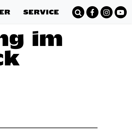
ER
SERVICE
ng im
ck