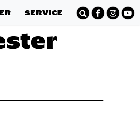
ER
SERVICE
ester