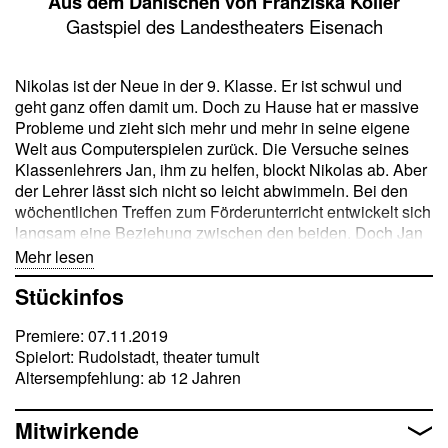
Aus dem Dänischen von Franziska Koller
Gastspiel des Landestheaters Eisenach
Nikolas ist der Neue in der 9. Klasse. Er ist schwul und
geht ganz offen damit um. Doch zu Hause hat er massive
Probleme und zieht sich mehr und mehr in seine eigene
Welt aus Computerspielen zurück. Die Versuche seines
Klassenlehrers Jan, ihm zu helfen, blockt Nikolas ab. Aber
der Lehrer lässt sich nicht so leicht abwimmeln. Bei den
wöchentlichen Treffen zum Förderunterricht entwickelt sich
langsam eine Beziehung zwischen den beiden. Doch Jan
hat ein Geheimnis, das bald zwischen ihnen steht. Und am
Mehr lesen
Ende ist es der Jüngere, von dem der Ältere im Umgang
Stückinfos
mit seinen ganz eigenen Problemen noch viel lernen kann
…
Premiere: 07.11.2019
Spielort: Rudolstadt, theater tumult
Der dänischen Autorin Simone Isabel Nørgaard (Jahrgang
Altersempfehlung: ab 12 Jahren
1990) gelingt ein sensibles Theaterstück über Coming
Outs und den Mut, zu sich selbst zu stehen – in jedem
Alter. Zugleich erzählt sie eine behutsame Geschichte von
Mitwirkende
einer lehrreichen Freundschaft zwischen Lehrer und