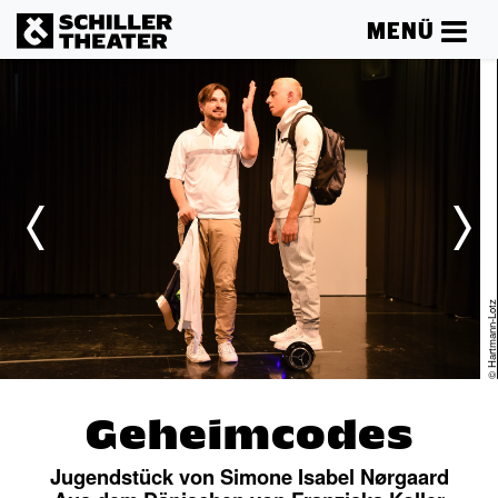
MENÜ
z
© Hartmann-Lot
Geheimcodes
Jugendstück von Simone Isabel Nørgaard