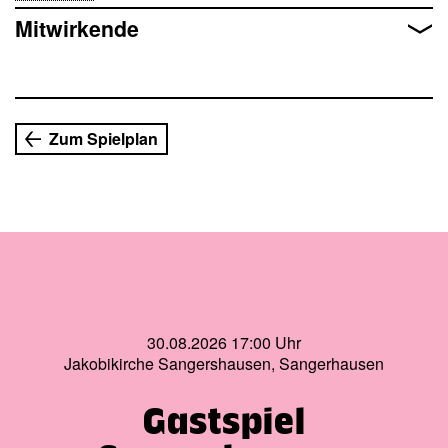
Dichterheroen und das, was die Klassik-Welt im Innersten
Mitwirkende
zusammenhält.
Zum Spielplan
30.08.2026 17:00 Uhr
Jakobikirche Sangershausen, Sangerhausen
Gastspiel