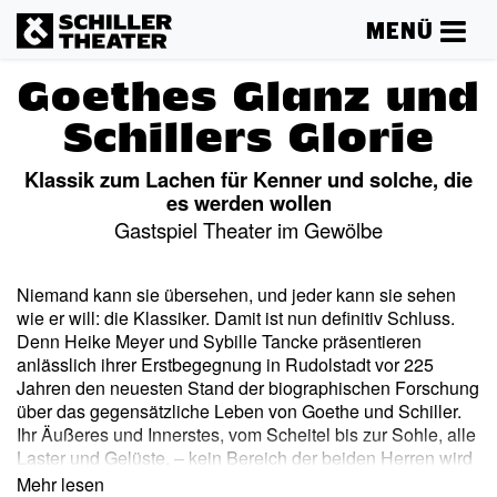
MENÜ
Goethes Glanz und
Schillers Glorie
Klassik zum Lachen für Kenner und solche, die
es werden wollen
Gastspiel Theater im Gewölbe
Niemand kann sie übersehen, und jeder kann sie sehen
wie er will: die Klassiker. Damit ist nun definitiv Schluss.
Denn Heike Meyer und Sybille Tancke präsentieren
anlässlich ihrer Erstbegegnung in Rudolstadt vor 225
Jahren den neuesten Stand der biographischen Forschung
über das gegensätzliche Leben von Goethe und Schiller.
Ihr Äußeres und Innerstes, vom Scheitel bis zur Sohle, alle
Laster und Gelüste, – kein Bereich der beiden Herren wird
ausgespart. Eine humorvolle Sternstunde über die zwei
Mehr lesen