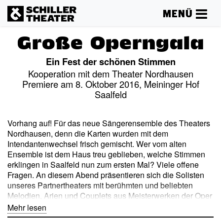
MENÜ
Große Operngala
Ein Fest der schönen Stimmen
Kooperation mit dem Theater Nordhausen
Premiere am 8. Oktober 2016, Meininger Hof
Saalfeld
Vorhang auf! Für das neue Sängerensemble des Theaters
Nordhausen, denn die Karten wurden mit dem
Intendantenwechsel frisch gemischt. Wer vom alten
Ensemble ist dem Haus treu geblieben, welche Stimmen
erklingen in Saalfeld nun zum ersten Mal? Viele offene
Fragen. An diesem Abend präsentieren sich die Solisten
unseres Partnertheaters mit berühmten und beliebten
Melodien, Arien und Couplets aus Meisterwerken der Oper
und Operette. Folgen Sie ihnen z. B. nach Paris zur
Mehr lesen
»Boheme« oder nach Madrid zu »Luisa Fernanda«, einer