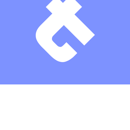
Theaterkasse: (03672) 4501000
/
Karten
/
Kontakt
/
Impressum
/
Datenschutz
/
Erklärung zur Barrierefreiheit
/
AGBs
/
Intern