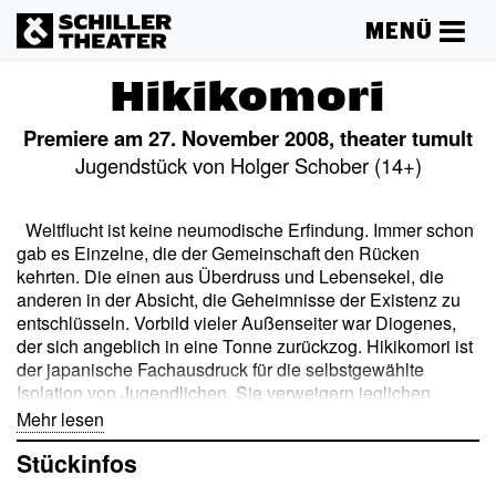
MENÜ
Hikikomori
Premiere am 27. November 2008, theater tumult
Jugendstück von Holger Schober (14+)
Weltflucht ist keine neumodische Erfindung. Immer schon
gab es Einzelne, die der Gemeinschaft den Rücken
kehrten. Die einen aus Überdruss und Lebensekel, die
anderen in der Absicht, die Geheimnisse der Existenz zu
entschlüsseln. Vorbild vieler Außenseiter war Diogenes,
der sich angeblich in eine Tonne zurückzog. Hikikomori ist
der japanische Fachausdruck für die selbstgewählte
Isolation von Jugendlichen. Sie verweigern jeglichen
Kontakt mit der sozialen Außenwelt und führen über
Mehr lesen
Internet-Chat und Videospiele ein virtuelles Leben. In
Stückinfos
Japan werden bereits über eine halbe Million Hikikomoris
gezählt, überwiegend junge Männer. Das Stück von Holger