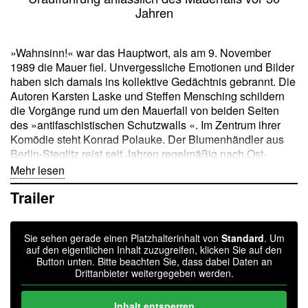
Jahren
»Wahnsinn!« war das Hauptwort, als am 9. November
1989 die Mauer fiel. Unvergessliche Emotionen und Bilder
haben sich damals ins kollektive Gedächtnis gebrannt. Die
Autoren Karsten Laske und Steffen Mensching schildern
die Vorgänge rund um den Mauerfall von beiden Seiten
des »antifaschistischen Schutzwalls «. Im Zentrum ihrer
Komödie steht Konrad Polauke. Der Blumenhändler aus
Berlin-Steglitz reist seit Jahren regelmäßig nach Ost-
Berlin, weniger um Mokkafix-Kaffee zu schlürfen und
Mehr lesen
Goldbroiler zu zerrupfen, mehr wegen der geschäftlichen
Trailer
und geschlechtlichen Beziehungen, die er dort unterhält
bzw. die ihn dort unterhalten. Als im Sommer 1989
tausende DDR-Bürger über die ungarisch-österreichische
Sie sehen gerade einen Platzhalterinhalt von
Standard
. Um
Grenze die Flocke machen oder über Prager
auf den eigentlichen Inhalt zuzugreifen, klicken Sie auf den
Botschaftszäune klettern, spürt der Florist Gefahr im
Button unten. Bitte beachten Sie, dass dabei Daten an
Verzug. Soll sein florierendes Geschäftsmodell durch den
Drittanbieter weitergegeben werden.
Flüchtlingsansturm nicht den Bach runter gehen, muss er
handeln. Polauke fährt in die Hauptstadt der DDR mit der
Inhalt entsperren