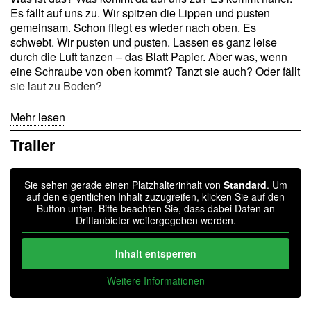
Es fällt auf uns zu. Wir spitzen die Lippen und pusten
gemeinsam. Schon fliegt es wieder nach oben. Es
schwebt. Wir pusten und pusten. Lassen es ganz leise
durch die Luft tanzen – das Blatt Papier. Aber was, wenn
eine Schraube von oben kommt? Tanzt sie auch? Oder fällt
sie laut zu Boden?
In dieser Inszenierung, für alle ab zwei Jahren, entdecken
Mehr lesen
zwei Schauspieler*innen und ein Musiker die Kräfte in der
Trailer
Luft – aber auch die Kraft, die alles zu Boden bringt: die
Schwerkraft. Nach 40 Minuten Spiel auf der Bühne können
anschließend auch die Allerkleinsten die Spielfläche
Sie sehen gerade einen Platzhalterinhalt von
Standard
. Um
erobern und selbst die Schwerkraft erproben.
auf den eigentlichen Inhalt zuzugreifen, klicken Sie auf den
Button unten. Bitte beachten Sie, dass dabei Daten an
In Zusammenarbeit mit dem Studiengang Elementare
Drittanbieter weitergegeben werden.
Musik- und Tanzpädagogik der Hochschule für Musik und
Theater »Felix Mendelssohn Bartholdy« Leipzig.
Inhalt entsperren
Weitere Informationen