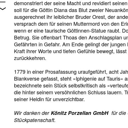
demonstriert der seine Macht und revidiert seine
soll für die Göttin Diana das Blut zweier Neuanköm
ausgerechnet ihr leiblicher Bruder Orest, der an
versprach dem für seinen Muttermord von den Erin
wenn er eine taurische Göttinnen-Statue raubt. Do
Betrug. Sie offenbart Thoas den Anschlagsplan un
Gefährten in Gefahr. Am Ende gelingt der jungen
Kraft ihrer Worte und tiefen Gefühle bewegt, lässt 
zurückkehren.
1779 in einer Prosafassung uraufgeführt, acht Jahr
Blankverse gefasst, steht »Iphigenie auf Tauris«
bezeichnete sein Stück selbstkritisch als »verte
die hinter seinem versöhnlichen Schluss lauern. Tr
seiner Heldin für unverzichtbar.
Wir danken der
Könitz Porzellan GmbH
für di
Stückpatenschaft.