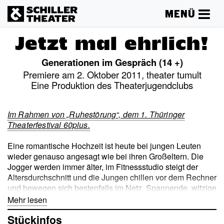
MENÜ
Jetzt mal ehrlich!
Generationen im Gespräch (14 +)
Premiere am 2. Oktober 2011, theater tumult
Eine Produktion des Theaterjugendclubs
Im Rahmen
von „Ruhestörung“, dem 1. Thüringer
Theaterfestival 60plu
s.
Eine romantische Hochzeit ist heute bei jungen Leuten
wieder genauso angesagt wie bei ihren Großeltern. Die
Jogger werden immer älter, im Fitnessstudio steigt der
Altersdurchschnitt und die Jungen chillen vor dem Rechner
und bewegen sich bestenfalls im Netz. Spannende, witzige
oder berührende Geschichten aus dem eigenen Leben
Mehr lesen
über Liebe, Lust und noch viel mehr räumen auf mit dem
Stückinfos
Klischee über den »Krieg der Generationen«.