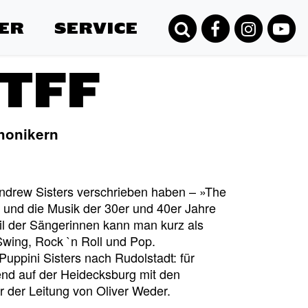
ER
SERVICE
 TFF
honikern
drew Sisters verschrieben haben – »The
ok und die Musik der 30er und 40er Jahre
il der Sängerinnen kann man kurz als
wing, Rock `n Roll und Pop.
ppini Sisters nach Rudolstadt: für
nd auf der Heidecksburg mit den
 der Leitung von Oliver Weder.