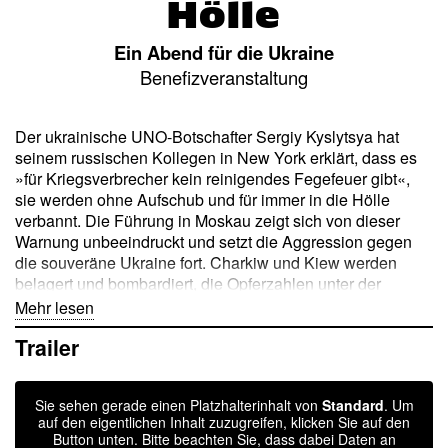
Hölle
Ein Abend für die Ukraine
Benefizveranstaltung
Der ukrainische UNO-Botschafter Sergiy Kyslytsya hat
seinem russischen Kollegen in New York erklärt, dass es
»für Kriegsverbrecher kein reinigendes Fegefeuer gibt«,
sie werden ohne Aufschub und für immer in die Hölle
verbannt. Die Führung in Moskau zeigt sich von dieser
Warnung unbeeindruckt und setzt die Aggression gegen
die souveräne Ukraine fort. Charkiw und Kiew werden
belagert und bombardiert, die Opferzahlen unter der
Zivilbevölkerung steigen. Mehr als eine halbe Million
Mehr lesen
Frauen, Alte und Kinder sind auf der Flucht.
Trailer
Schauspielerinnen und Schauspieler lesen Texte
ukrainischer, deutscher und russischer Autoren, auch das
Sie sehen gerade einen Platzhalterinhalt von
Standard
. Um
Lyra-Quartett der Thüringer Symphoniker tritt auf.
auf den eigentlichen Inhalt zuzugreifen, klicken Sie auf den
Gemeinsam für ein friedliches Leben und gegen den
Button unten. Bitte beachten Sie, dass dabei Daten an