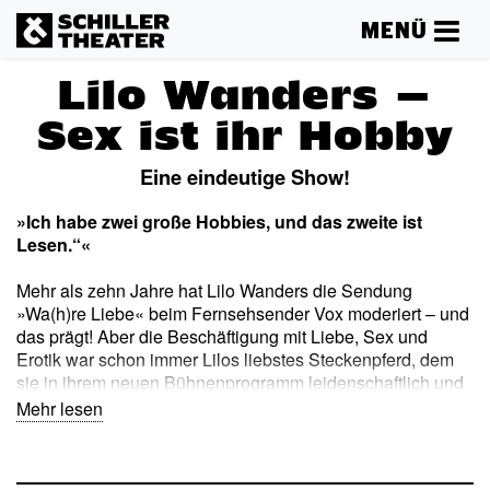
MENÜ
Lilo Wanders –
Sex ist ihr Hobby
Eine eindeutige Show!
»Ich habe zwei große Hobbies, und das zweite ist
Lesen.“«
Mehr als zehn Jahre hat Lilo Wanders die Sendung
»Wa(h)re Liebe« beim Fernsehsender Vox moderiert – und
das prägt! Aber die Beschäftigung mit Liebe, Sex und
Erotik war schon immer Lilos liebstes Steckenpferd, dem
sie in ihrem neuen Bühnenprogramm leidenschaftlich und
mit Humor die Sporen gibt.
Mehr lesen
Ob Vorspiel oder Viagra, Höhepunkte oder Hormone – kein
Thema ist der Sexpertin zu schwülstig in der