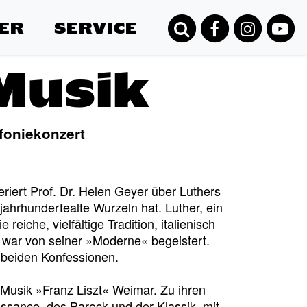
ER
SERVICE
Musik
foniekonzert
riert Prof. Dr. Helen Geyer über Luthers
jahrhundertealte Wurzeln hat. Luther, ein
eiche, vielfältige Tradition, italienisch
d war von seiner »Moderne« begeistert.
 beiden Konfessionen.
 Musik »Franz Liszt« Weimar. Zu ihren
ssance, des Barock und der Klassik, mit