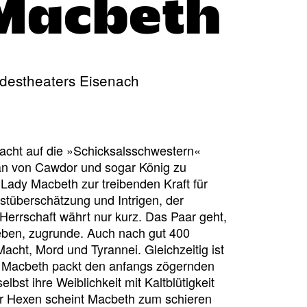
 Macbeth
destheaters Eisenach
acht auf die »Schicksalsschwestern«
Than von Cawdor und sogar König zu
ady Macbeth zur treibenden Kraft für
bstüberschätzung und Intrigen, der
errschaft währt nur kurz. Das Paar geht,
eben, zugrunde. Auch nach gut 400
Macht, Mord und Tyrannei. Gleichzeitig ist
y Macbeth packt den anfangs zögernden
bst ihre Weiblichkeit mit Kaltblütigkeit
r Hexen scheint Macbeth zum schieren