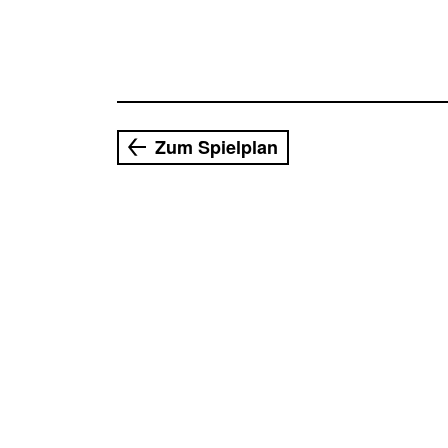
Zum Spielplan
PREMIERE
04.09.2026 20:00 Uhr
Schminkkasten, Rudolstadt
Das Stück