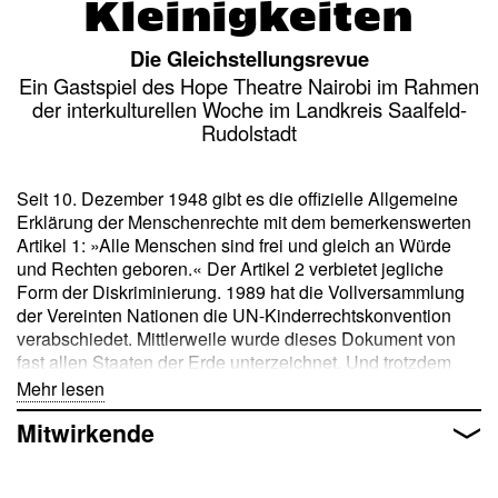
Kleinigkeiten
Die Gleichstellungsrevue
Ein Gastspiel des Hope Theatre Nairobi im Rahmen
der interkulturellen Woche im Landkreis Saalfeld-
Rudolstadt
Seit 10. Dezember 1948 gibt es die offizielle Allgemeine
Erklärung der Menschenrechte mit dem bemerkenswerten
Artikel 1: »Alle Menschen sind frei und gleich an Würde
und Rechten geboren.« Der Artikel 2 verbietet jegliche
Form der Diskriminierung. 1989 hat die Vollversammlung
der Vereinten Nationen die UN-Kinderrechtskonvention
verabschiedet. Mittlerweile wurde dieses Dokument von
fast allen Staaten der Erde unterzeichnet. Und trotzdem
sind wir auf der Welt weit von Gleichberechtigung entfernt.
Mehr lesen
Alter, Behinderung, ethnische Herkunft, Geschlecht,
Mitwirkende
Sprache, Religion, politische und weltanschauliche
Überzeugung, nationale oder soziale Herkunft, Eigentum
oder Geburt – es gibt viele Möglichkeiten und Gründe,