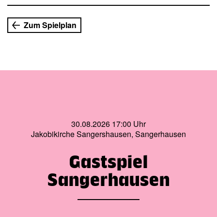
andere zu diskriminieren.
In der politischen Revue zum Thema »Menschenrechte«
Zum Spielplan
sprechen die Schauspieler des Hope Theatre Nairobi auch
aus ihrer eigenen Erfahrung. Die jungen
Ensemblemitglieder wissen, was Blicke auf der Straße in
Deutschland bedeuten können, sie haben aber auch den
Bürgerkrieg in ihrem eigenen Land erlebt und sie kennen
die Haltung der reichen Kenianer gegenüber den Slum-
Bewohnern. Sie merken, wie schwierig es ist, in
Deutschland als Schauspieler gesehen zu werden und
nicht als Flüchtlinge oder Bedürftige. Sie wissen, wie
30.08.2026 17:00 Uhr
wichtig es ist, aufzuklären – und das funktioniert am besten
Jakobikirche Sangershausen, Sangerhausen
in der direkten Begegnung. Wer sich besser kennen lernt,
hat weniger Angst voreinander. Denn nur, wenn wir unsere
Augen weiter öffnen und zur Kenntnis nehmen, dass
Gastspiel
überall auf der Welt viele Menschen leben, die der
unglückliche Zufall zu den Verlierern gemacht hat, wird die
Sangerhausen
Welt nicht nur dann global betrachtet werden, wenn es um
wirtschaftliche Vorteile oder politische Statements geht,
sondern auch dann, wenn es um menschliche Werte und
Verantwortung geht.