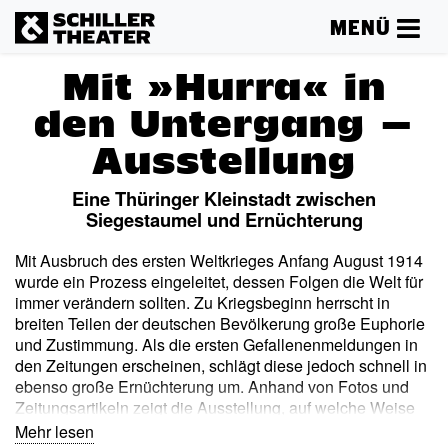
MENÜ
Mit »Hurra« in
den Untergang –
Ausstellung
Eine Thüringer Kleinstadt zwischen
Siegestaumel und Ernüchterung
Mit Ausbruch des ersten Weltkrieges Anfang August 1914
wurde ein Prozess eingeleitet, dessen Folgen die Welt für
immer verändern sollten. Zu Kriegsbeginn herrscht in
breiten Teilen der deutschen Bevölkerung große Euphorie
und Zustimmung. Als die ersten Gefallenenmeldungen in
den Zeitungen erscheinen, schlägt diese jedoch schnell in
ebenso große Ernüchterung um. Anhand von Fotos und
Zeitungsartikeln zeigt die Ausstellung, auf welche Weise
die Einwohner des Fürstentums Schwarzburg-Rudolstadt
Mehr lesen