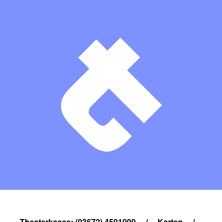
Theaterkasse: (03672) 4501000
/
Karten
/