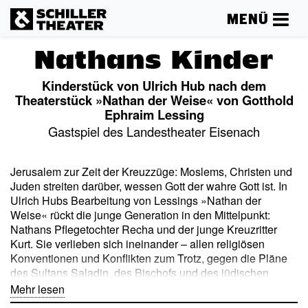
MENÜ
Nathans Kinder
Kinderstück von Ulrich Hub nach dem
Theaterstück »Nathan der Weise« von Gotthold
Ephraim Lessing
Gastspiel des Landestheater Eisenach
Jerusalem zur Zeit der Kreuzzüge: Moslems, Christen und
Juden streiten darüber, wessen Gott der wahre Gott ist. In
Ulrich Hubs Bearbeitung von Lessings »Nathan der
Weise« rückt die junge Generation in den Mittelpunkt:
Nathans Pflegetochter Recha und der junge Kreuzritter
Kurt. Sie verlieben sich ineinander – allen religiösen
Konventionen und Konflikten zum Trotz, gegen die Pläne
des Sultans Saladin, des Bischofs und des jüdischen
Kaufmanns Nathan. Dann erhält der Kreuzritter den
Mehr lesen
Auftrag, Nathan zu töten, und der Streit der Religionen