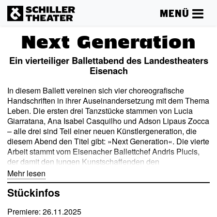
MENÜ
Next Generation
Ein vierteiliger Ballettabend des Landestheaters
Eisenach
In diesem Ballett vereinen sich vier choreografische
Handschriften in ihrer Auseinandersetzung mit dem Thema
Leben. Die ersten drei Tanzstücke stammen von Lucia
Giarratana, Ana Isabel Casquilho und Adson Lipaus Zocca
– alle drei sind Teil einer neuen Künstlergeneration, die
diesem Abend den Titel gibt: »Next Generation«. Die vierte
Arbeit stammt vom Eisenacher Ballettchef Andris Plucis,
der damit den jungen Kunstschaffenden den
choreografischen Staffelstab übergibt. Die drei jungen
Mehr lesen
Choreografinnen und Choreografen widmen sich ihren
Stückinfos
Arbeiten mit einem ernsten und doch hoffnungsvollen Blick
auf die Welt, in der wir leben. Sie teilen ein Interesse an
Premiere: 26.11.2025
Herkunft und Tradition, das sie – gepaart mit ihren