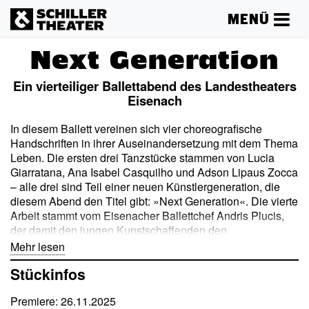
MENÜ
Next Generation
Ein vierteiliger Ballettabend des Landestheaters
Eisenach
In diesem Ballett vereinen sich vier choreografische
Handschriften in ihrer Auseinandersetzung mit dem Thema
Leben. Die ersten drei Tanzstücke stammen von Lucia
Giarratana, Ana Isabel Casquilho und Adson Lipaus Zocca
– alle drei sind Teil einer neuen Künstlergeneration, die
diesem Abend den Titel gibt: »Next Generation«. Die vierte
Arbeit stammt vom Eisenacher Ballettchef Andris Plucis,
der damit den jungen Kunstschaffenden den
choreografischen Staffelstab übergibt. Die drei jungen
Mehr lesen
Choreografinnen und Choreografen widmen sich ihren
Stückinfos
Arbeiten mit einem ernsten und doch hoffnungsvollen Blick
auf die Welt, in der wir leben. Sie teilen ein Interesse an
Premiere: 26.11.2025
Herkunft und Tradition, das sie – gepaart mit ihren