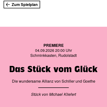
vergessenen Varieté-Theaters der 1920er Jahre
Zum Spielplan
wiederauferstehen. Die Erinnerung zaubert dem
Zuschauer ein halb belustigtes, halb wehmütiges Lächeln
ins Gesicht …
Spieldauer: 50′
Mit: Vera Bakos, Tibor Bánky, László Barta, Tibor Déri,
Klára Dobos, Zsuzsa Gyulai, Marika Kövér, Erika Ster, Iván
PREMIERE
Páll, Éva Wagner
04.09.2026 20:00 Uhr
Schminkkasten, Rudolstadt
Regie und Bühne: Miklós Köllö
Kostüme: Ensemble
Das Stück vom Glück
Die wundersame Allianz von Schiller und Goethe
Stück von Michael Kliefert