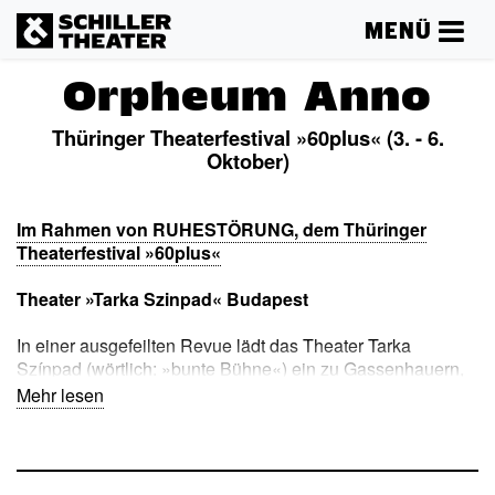
MENÜ
Orpheum Anno
Thüringer Theaterfestival »60plus« (3. - 6.
Oktober)
Im Rahmen von RUHESTÖRUNG, dem Thüringer
Theaterfestival »60plus«
Theater »Tarka Szinpad« Budapest
In einer ausgefeilten Revue lädt das Theater Tarka
Színpad (wörtlich: »bunte Bühne«) ein zu Gassenhauern,
unbeschwerte Couplets, Zaubertricks, Sprachakrobatik
Mehr lesen
und grotesken Clownerien. Die verwandlungsfreudigen
Akteure lassen in zwölf locker aneinandergereihten
Spielszenen – »Nummern« genannt – die einzigartige
Atmosphäre des traditionsreichen und heute fast