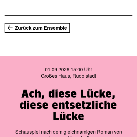
Gewand zu Gehör gebracht. In satt schnurrender
Bläserbesetzung beweist Mozarts »Zauberflöte«, dass sie
auch nach vielen
Jahrhunderten nichts von ihrer einnehmenden Fülle an
Zurück zum Ensemble
wunderbarster Musik verloren hat. Ein Klangerlebnis und
Abenteuer für die ganze Familie!
01.09.2026 15:00 Uhr
Großes Haus, Rudolstadt
Ach, diese Lücke,
diese entsetzliche
Lücke
Schauspiel nach dem gleichnamigen Roman von