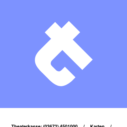
Theaterkasse: (03672) 4501000
/
Karten
/