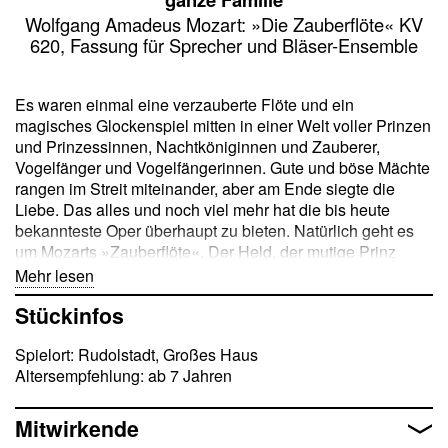
Wolfgang Amadeus Mozart: »Die Zauberflöte« KV
620, Fassung für Sprecher und Bläser-Ensemble
Es waren einmal eine verzauberte Flöte und ein
magisches Glockenspiel mitten in einer Welt voller Prinzen
und Prinzessinnen, Nachtköniginnen und Zauberer,
Vogelfänger und Vogelfängerinnen. Gute und böse Mächte
rangen im Streit miteinander, aber am Ende siegte die
Liebe. Das alles und noch viel mehr hat die bis heute
bekannteste Oper überhaupt zu bieten. Natürlich geht es
um Mozarts »Zauberflöte«. Der Held, der mutige Prinz
Tamino, soll im Auftrag der Königin der Nacht deren
Mehr lesen
Tochter Pamina befreien, die im Schloss des Zauberers
Stückinfos
Sarastro gefangen gehalten wird. Zusammen mit dem
Vogelfänger Papageno, der nie um einen kessen Spruch
Spielort: Rudolstadt, Großes Haus
verlegen ist, macht sich Tamino auf den Weg. Mit
Altersempfehlung: ab 7 Jahren
magischen Hilfsmitteln lavieren sie sich durch alle
(un-)möglichen Situationen und finden am Ende beide die
wahre Liebe. Zu Ostern wird diese – zugegeben etwas
Mitwirkende
knifflige – Geschichte unserem Publikum in einem neuen