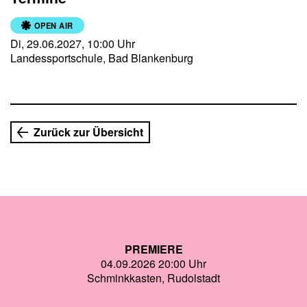
ganz privat kennenlernen – und dabei selbst mit viel
Bewegung, singend, tanzend und Bahnfahrend in die
OPEN AIR
200jährige Geschichte der klingenden Sträusse
Di, 29.06.2027, 10:00 Uhr
eintauchen. Wer weiß? Vielleicht könnt ihr hinterher sogar
Landessportschule, Bad Blankenburg
die Frage beantworten, was Johann Strauss mit zwei
Giraffen zu tun hatte …
Zurück zur Übersicht
PREMIERE
04.09.2026 20:00 Uhr
Schminkkasten, Rudolstadt