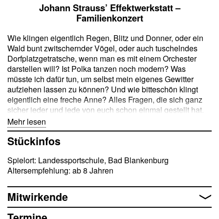
Johann Strauss’ Effektwerkstatt –
Familienkonzert
Wie klingen eigentlich Regen, Blitz und Donner, oder ein
Wald bunt zwitschernder Vögel, oder auch tuschelndes
Dorfplatzgetratsche, wenn man es mit einem Orchester
darstellen will? Ist Polka tanzen noch modern? Was
müsste ich dafür tun, um selbst mein eigenes Gewitter
aufziehen lassen zu können? Und wie bitteschön klingt
eigentlich eine freche Anne? Alles Fragen, die sich ganz
sicher jeder und jede von euch schon einmal gestellt hat.
Endlich hat das Warten ein Ende. Die Antworten liefert
Mehr lesen
euch ein großes Sinfonieorchester. 2025 beging die
Stückinfos
Musikwelt den 200. Geburtstag von Johann Strauss Junior,
der als Walzerkönig in die Musikgeschichte einging. Aus
Spielort: Landessportschule, Bad Blankenburg
diesem Anlass nehmen euch die Thüringer Symphoniker
Altersempfehlung: ab 8 Jahren
Saalfeld- Rudolstadt mit auf eine ausgelassene Reise in
die musikalische Effektwerkstatt des berühmten Wiener
Komponisten, in der es von speziellen Instrumenten nur so
Mitwirkende
wimmelt. Mit vielen klanglichen Überraschungen könnt ihr
eine der berühmtesten Komponistenfamilien aller Zeiten
Termine