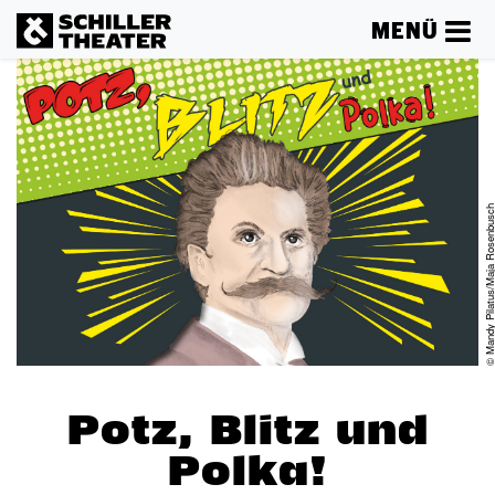
MENÜ
© Mandy Pilatus/Maja Rosen
Potz, Blitz und
Polka!