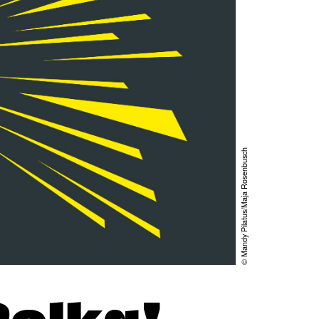
© Mandy Pilatus/Maja Rosenbusch