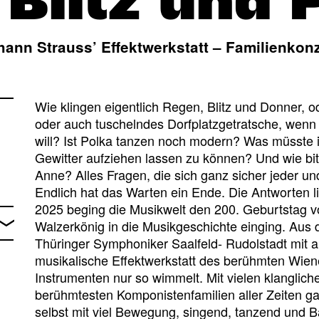
 Blitz und 
hann Strauss’ Effektwerkstatt – Familienkonz
Wie klingen eigentlich Regen, Blitz und Donner, o
oder auch tuschelndes Dorfplatzgetratsche, wenn
will? Ist Polka tanzen noch modern? Was müsste i
Gewitter aufziehen lassen zu können? Und wie bitt
Anne? Alles Fragen, die sich ganz sicher jeder un
Endlich hat das Warten ein Ende. Die Antworten li
2025 beging die Musikwelt den 200. Geburtstag vo
Walzerkönig in die Musikgeschichte einging. Aus
Thüringer Symphoniker Saalfeld- Rudolstadt mit a
musikalische Effektwerkstatt des berühmten Wiene
Instrumenten nur so wimmelt. Mit vielen klanglic
berühmtesten Komponistenfamilien aller Zeiten ga
selbst mit viel Bewegung, singend, tanzend und B