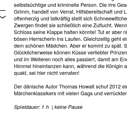
selbstsüchtige und kriminelle Person. Die irre Ge
Grimm, handelt von Verrat, Hilfsbereitschaft und 
offenherzig und tatkräftig stellt sich Schneewitt
Zwergen findet sie schließlich eine Zuflucht. Wenn
Schloss seine Klappe halten könnte! Tut er aber 
bösen Herrscherin ins Laufen. Gleichzeitig geht e
dem schönen Mädchen. Aber er kommt zu spät. Schn
Glücklicherweise können Küsse verliebter Prin
und im Weiteren noch alles passiert, damit am En
Himmel hineintanzen kann, während die Königin a
quakt, sei hier nicht verraten!
Der dänische Autor Thomas Howalt schuf 2012 ein
Märchenklassikers mit vielen Gags und verrückte
Spieldauer: 1 h | keine Pause