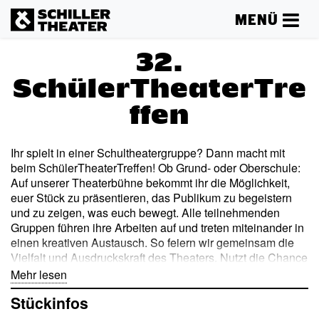
MENÜ
32.
SchülerTheaterTre
ffen
Ihr spielt in einer Schultheatergruppe? Dann macht mit
beim SchülerTheaterTreffen! Ob Grund- oder Oberschule:
Auf unserer Theaterbühne bekommt ihr die Möglichkeit,
euer Stück zu präsentieren, das Publikum zu begeistern
und zu zeigen, was euch bewegt. Alle teilnehmenden
Gruppen führen ihre Arbeiten auf und treten miteinander in
einen kreativen Austausch. So feiern wir gemeinsam die
Vielfalt und Ausdruckskraft des Theaters. Nutzt die Chance
und seid dabei, wenn es wieder heißt: »Vorhang auf für
Mehr lesen
SchulTheaterGruppen!«
Stückinfos
Termine