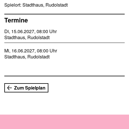
Spielort: Stadthaus, Rudolstadt
Informationsveranstaltung: 24.11.2026, 18 Uhr, theater
tumult
SchülerTheaterTreffen: 15./16.06.2027, ganztägig, Theater
Termine
im Stadthaus
Spielleitungsworkshop: 21.06.2027, 10 Uhr, theater tumult
Di, 15.06.2027, 08:00 Uhr
Bewerbungen für das SchülerTheaterTreffen erfolgen über
Stadthaus, Rudolstadt
die Theaterpädagogik bis zum 07.03.2027.
Mi, 16.06.2027, 08:00 Uhr
Stadthaus, Rudolstadt
Zum Spielplan