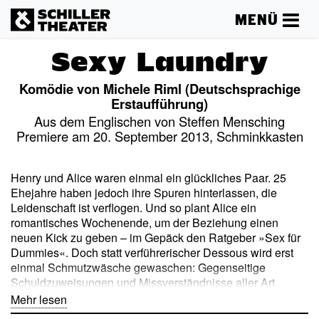
MENÜ
Sexy Laundry
Komödie von Michele Riml (Deutschsprachige
Erstaufführung)
Aus dem Englischen von Steffen Mensching
Premiere am 20. September 2013, Schminkkasten
Henry und Alice waren einmal ein glückliches Paar. 25
Ehejahre haben jedoch ihre Spuren hinterlassen, die
Leidenschaft ist verflogen. Und so plant Alice ein
romantisches Wochenende, um der Beziehung einen
neuen Kick zu geben – im Gepäck den Ratgeber »Sex für
Dummies«. Doch statt verführerischer Dessous wird erst
einmal Schmutzwäsche gewaschen: Gegenseitige
Schuldzuweisungen und Missverständnisse aller Art
gefährden das Beziehungs-Comeback. Statt von neu
Mehr lesen
entfachter Leidenschaft ist plötzlich von Scheidung die