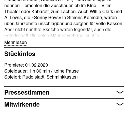
nennen – brachten die Zuschauer, ob im Kino, TV, im
Theater oder Kabarett, zum Lachen. Auch Willie Clark und
Al Lewis, die »Sonny Boys« in Simons Komödie, waren
über Jahrzehnte unschlagbar und sorgten für volle Kassen.
Aber nicht nur ihre Sketche waren legendär, auch die
Feindschaft, die beide Männer verband, suchte
ihresgleichen. Nach elf Jahren der künstlerischen
Mehr lesen
Trennung sollen sie noch einmal in einer Fernsehshow
Stückinfos
auftreten und ihre alte Glanznummer vorführen … Kann
das gut gehen?
Premiere: 01.02.2020
Spieldauer: 1 h 30 min / keine Pause
Der Allround-Autor Neil Simon (1927–2018) gehört zu den
Spielort: Rudolstadt, Schminkkasten
Helden des Broadways. Seine Fans betiteln ihn als
»Napoleon des Boulevardtheaters« oder als
»amerikanischen Molière«. Mehrfach verfilmt, wurden
Pressestimmen
seine brillanten Komödien weltweit bekannt. Sie sprudeln
vor Situationskomik und pointierten Dialogen – und sind
Mitwirkende
doch voller Poesie und Melancholie. Mit »Sonny Boys«,
geschrieben 1972, gelang Neil Simon ein lebensnaher
Blick hinter die glitzernde Fassade des Showbusiness.
Zugleich ist das Stück eine humorvolle Studie über die auf