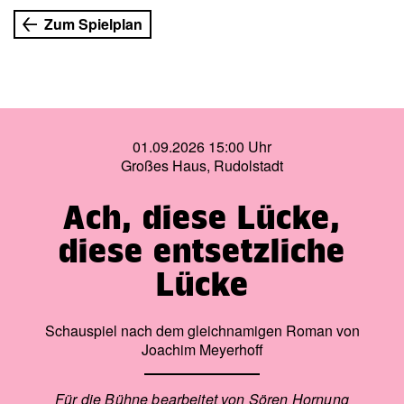
Hassliebe gegründete private Dauerfehde zweier alt
Zum Spielplan
gewordener Schauspieler, die sich über tausende
Kleinigkeiten in die Haare kriegen, aber gleichermaßen
entrüstet sind, wenn jemand sie zum alten Eisen zählt.
01.09.2026 15:00 Uhr
Großes Haus, Rudolstadt
Ach, diese Lücke,
diese entsetzliche
Lücke
Schauspiel nach dem gleichnamigen Roman von
Joachim Meyerhoff
Für die Bühne bearbeitet von Sören Hornung