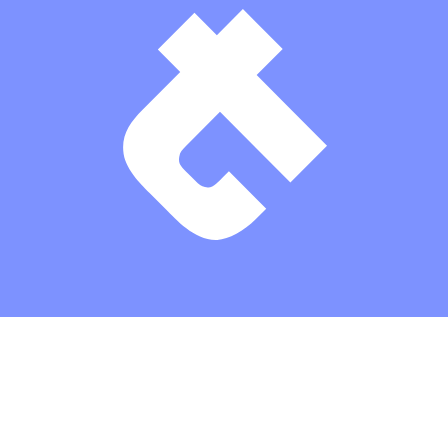
Theaterkasse: (03672) 4501000
/
Karten
/
Kontakt
/
Impressum
/
Datenschutz
/
Erklärung zur Barrierefreiheit
/
AGBs
/
Intern