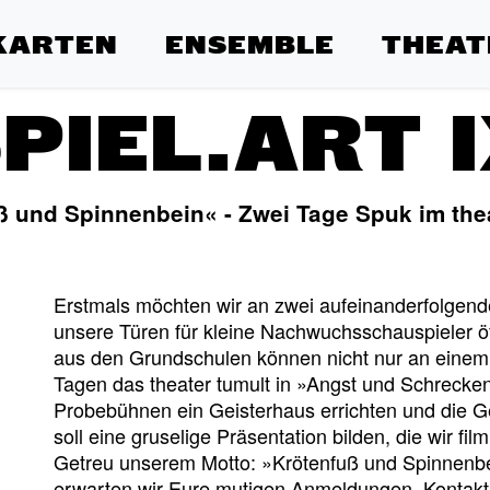
KARTEN
ENSEMBLE
THEAT
PIEL.ART 
ß und Spinnenbein« - Zwei Tage Spuk im thea
Erstmals möchten wir an zwei aufeinanderfolgen
unsere Türen für kleine Nachwuchsschauspieler ö
aus den Grundschulen können nicht nur an einem
Tagen das theater tumult in »Angst und Schrecken
Probebühnen ein Geisterhaus errichten und die 
soll eine gruselige Präsentation bilden, die wir fi
Getreu unserem Motto: »Krötenfuß und Spinnenbei
erwarten wir Eure mutigen Anmeldungen. Kontakt