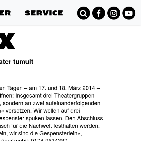
ER
SERVICE
IX
ter tumult
den Tagen – am 17. und 18. März 2014 –
ffnen: Insgesamt drei Theatergruppen
, sondern an zwei aufeinanderfolgenden
« versetzen. Wir wollen auf drei
Gespenster spuken lassen. Den Abschluss
lmisch für die Nachwelt festhalten werden.
n, wir sind die Gespensterlein«,
 über mobil: 0174-9614387.