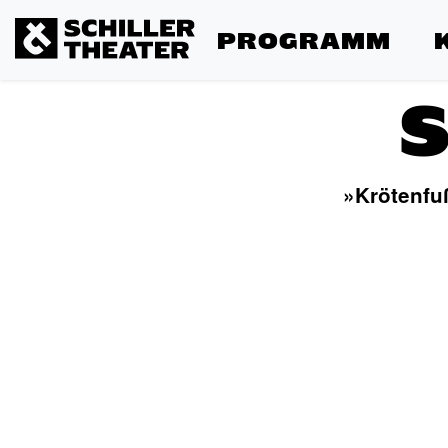
PROGRAMM
S
»Krötenfu