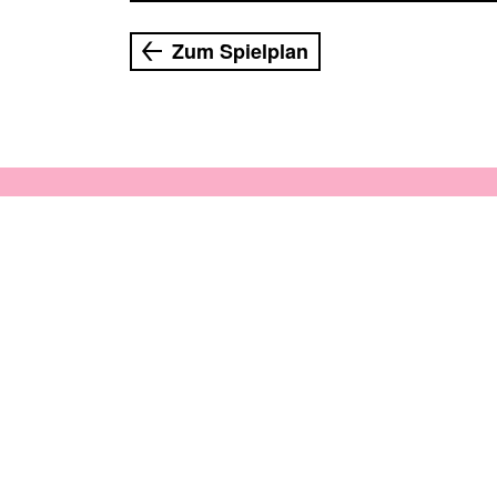
Zum Spielplan
PREMIERE
04.09.2026 20:00 Uhr
Schminkkasten, Rudolstadt
Das Stück
vom Glück
Die wundersame Allianz von Schiller und