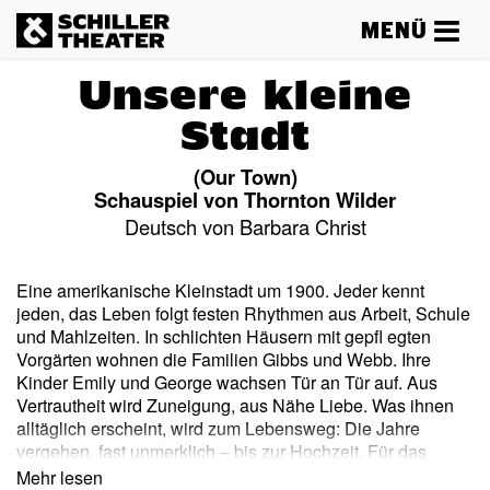
MENÜ
Unsere kleine
Stadt
(Our Town)
Schauspiel von Thornton Wilder
Deutsch von Barbara Christ
Eine amerikanische Kleinstadt um 1900. Jeder kennt
jeden, das Leben folgt festen Rhythmen aus Arbeit, Schule
und Mahlzeiten. In schlichten Häusern mit gepfl egten
Vorgärten wohnen die Familien Gibbs und Webb. Ihre
Kinder Emily und George wachsen Tür an Tür auf. Aus
Vertrautheit wird Zuneigung, aus Nähe Liebe. Was ihnen
alltäglich erscheint, wird zum Lebensweg: Die Jahre
vergehen, fast unmerklich – bis zur Hochzeit. Für das
große Glück der beiden bleibt wenig Zeit. Erst im
Mehr lesen