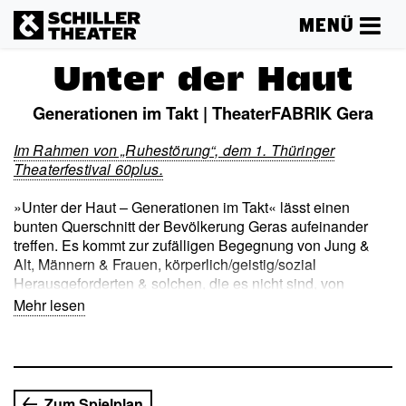
MENÜ
Unter der Haut
Generationen im Takt | TheaterFABRIK Gera
Im Rahmen
von „Ruhestörung“, dem 1. Thüringer
Theaterfestival 60plu
s.
»Unter der Haut – Generationen im Takt« lässt einen
bunten Querschnitt der Bevölkerung Geras aufeinander
treffen. Es kommt zur zufälligen Begegnung von Jung &
Alt, Männern & Frauen, körperlich/geistig/sozial
Herausgeforderten & solchen, die es nicht sind, von
Arbeitslosen & Berufstätigen, Rentnern & Schülern,
Mehr lesen
Familienmenschen & Singles, Einheimischen &
Zugereisten. Als Vertreter ihrer jeweiligen Gruppe in der
Gesellschaft studieren sie einander genau, beobachten
und befragen sich. Recherchieren, austauschen,
wahrnehmen und erfahren, erinnern und vorstellen,
Zum Spielplan