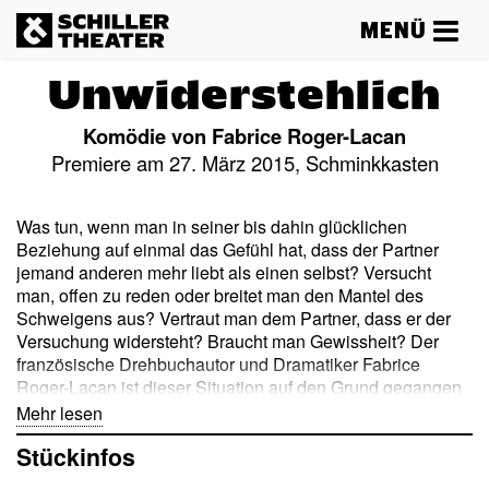
MENÜ
Unwiderstehlich
Komödie von Fabrice Roger-Lacan
Premiere am 27. März 2015, Schminkkasten
Was tun, wenn man in seiner bis dahin glücklichen
Beziehung auf einmal das Gefühl hat, dass der Partner
jemand anderen mehr liebt als einen selbst? Versucht
man, offen zu reden oder breitet man den Mantel des
Schweigens aus? Vertraut man dem Partner, dass er der
Versuchung widersteht? Braucht man Gewissheit? Der
französische Drehbuchautor und Dramatiker Fabrice
Roger-Lacan ist dieser Situation auf den Grund gegangen
und schuf das psychologisch präzise Porträt eines Paares:
Mehr lesen
Als
sie,
Verlagslektorin, reichlich spät und geistig
Stückinfos
merkwürdig abwesend vom Arbeitstreffen mit einem Autor
nach Hause kommt, den sie seit ihrer Jugend verehrt,