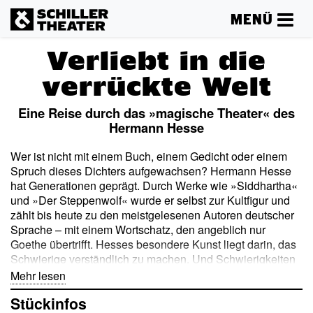
MENÜ
Verliebt in die
verrückte Welt
Eine Reise durch das »magische Theater« des
Hermann Hesse
Wer ist nicht mit einem Buch, einem Gedicht oder einem
Spruch dieses Dichters aufgewachsen? Hermann Hesse
hat Generationen geprägt. Durch Werke wie »Siddhartha«
und »Der Steppenwolf« wurde er selbst zur Kultfigur und
zählt bis heute zu den meistgelesenen Autoren deutscher
Sprache – mit einem Wortschatz, den angeblich nur
Goethe übertrifft. Hesses besondere Kunst liegt darin, das
Schwierige verständlich zu machen. Und Schwierigkeiten
kannte er viele. Schon mit vierzehn in eine Anstalt für
Mehr lesen
Schwachsinnige gesteckt, hat er das Leben oft als
Stückinfos
Zumutung empfunden. Doch zu den großen Stärken