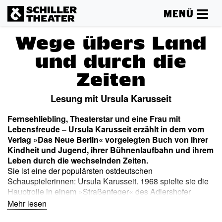
MENÜ
Wege übers Land
und durch die
Zeiten
Lesung mit Ursula Karusseit
Fernsehliebling, Theaterstar und eine Frau mit
Lebensfreude – Ursula Karusseit erzählt in dem vom
Verlag »Das Neue Berlin« vorgelegten Buch von ihrer
Kindheit und Jugend, ihrer Bühnenlaufbahn und ihrem
Leben durch die wechselnden Zeiten.
Sie ist eine der populärsten ostdeutschen
Schauspielerinnen: Ursula Karusseit. 1968 spielte sie die
Hauptrolle in einem »Straßenfeger« des Adlershofer
Fernsehens: »Wege übers Land«, einem Fünfteiler von
Mehr lesen
Helmut Sakowski. Sie war am Deutschen Theater Berlin